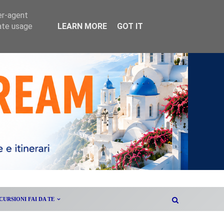
er-agent
rate usage
LEARN MORE
GOT IT
CURSIONI FAI DA TE