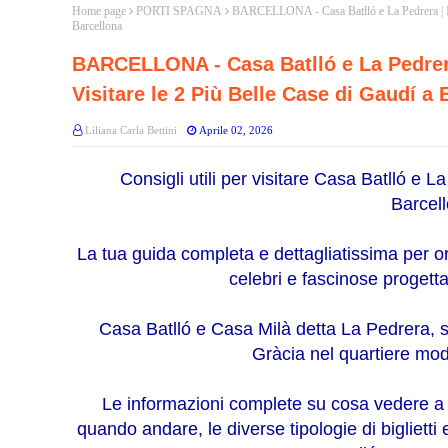
Home page
PORTI SPAGNA
BARCELLONA - Casa Batlló e La Pedrera | IN
Barcellona
BARCELLONA - Casa Batlló e La Pedrera
Visitare le 2 Più Belle Case di Gaudí a 
Liliana Carla Bettini
Aprile 02, 2026
Consigli utili per visitare Casa Batlló e L
Barcel
La tua guida completa e dettagliatissima per or
celebri e fascinose progett
Casa Batlló e Casa Milà detta La Pedrera, 
Gràcia nel quartiere mod
Le informazioni complete su cosa vedere a 
quando andare, le diverse tipologie di biglietti 