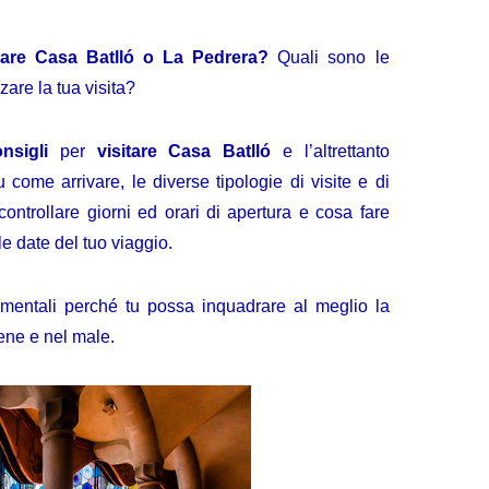
itare Casa Batlló o La Pedrera?
Quali sono le
zare la tua visita?
nsigli
per
visitare Casa Batlló
e l’altrettanto
u come arrivare, le diverse tipologie di visite e di
r controllare giorni ed orari di apertura e cosa fare
 le date del tuo viaggio.
amentali perché tu possa inquadrare al meglio la
bene e nel male.