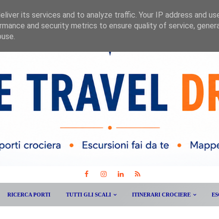
liver its services and to analyze traffic. Your IP address and us
rmance and security metrics to ensure quality of service, gene
buse.
RICERCA PORTI
TUTTI GLI SCALI
ITINERARI CROCIERE
ES