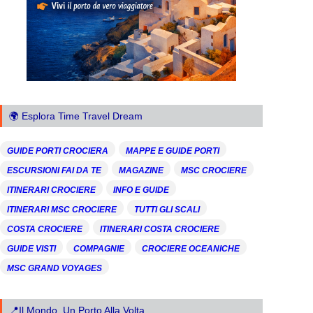
🌍 Esplora Time Travel Dream
GUIDE PORTI CROCIERA
MAPPE E GUIDE PORTI
ESCURSIONI FAI DA TE
MAGAZINE
MSC CROCIERE
ITINERARI CROCIERE
INFO E GUIDE
ITINERARI MSC CROCIERE
TUTTI GLI SCALI
COSTA CROCIERE
ITINERARI COSTA CROCIERE
GUIDE VISTI
COMPAGNIE
CROCIERE OCEANICHE
MSC GRAND VOYAGES
📍Il Mondo, Un Porto Alla Volta