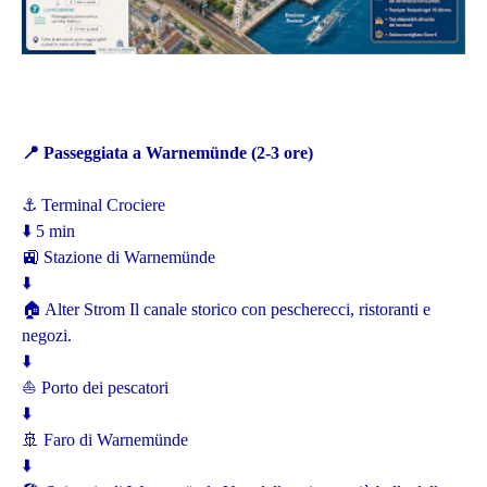
📍
Passeggiata a Warnemünde (2-3 ore)
⚓ Terminal Crociere
⬇️ 5 min
🚉 Stazione di Warnemünde
⬇️
🏠 Alter Strom Il canale storico con pescherecci, ristoranti e
negozi.
⬇️
⛵ Porto dei pescatori
⬇️
🚢 Faro di Warnemünde
⬇️