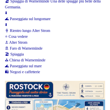
🏖️ Spiaggia di Warnemünde Una delle spiagge più belle della
Germania.
⬇️
🌊 Passeggiata sul lungomare
⬇️
🍦 Rientro lungo Alter Strom
⭐ Cosa vedere
⚓ Alter Strom
🚢 Faro di Warnemünde
🏖️ Spiaggia
⛪ Chiesa di Warnemünde
🌊 Passeggiata sul mare
🛍️ Negozi e caffetterie