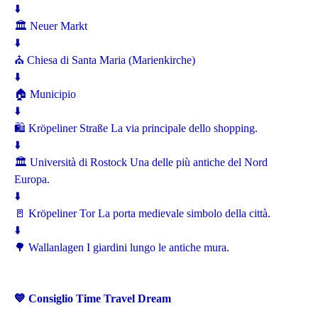
⬇️
🏛️ Neuer Markt
⬇️
⛪ Chiesa di Santa Maria (Marienkirche)
⬇️
🏠 Municipio
⬇️
🛍️ Kröpeliner Straße La via principale dello shopping.
⬇️
🏛️ Università di Rostock Una delle più antiche del Nord
Europa.
⬇️
🚪 Kröpeliner Tor La porta medievale simbolo della città.
⬇️
🌳 Wallanlagen I giardini lungo le antiche mura.
💙 Consiglio Time Travel Dream