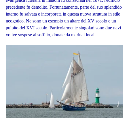
evangelica luterana in mattoni fu consacrata nel 1871, l'edificio
precedente fu demolito. Fortunatamente, parte del suo splendido
interno fu salvata e incorporata in questa nuova struttura in stile
neogotico. Ne sono un esempio un altare del XV secolo e un
pulpito del XVI secolo. Particolarmente singolari sono due navi
votive sospese al soffitto, donate da marinai locali.