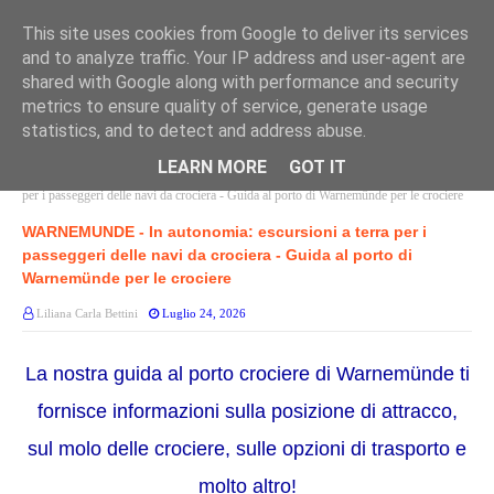
This site uses cookies from Google to deliver its services
and to analyze traffic. Your IP address and user-agent are
shared with Google along with performance and security
metrics to ensure quality of service, generate usage
statistics, and to detect and address abuse.
LEARN MORE
GOT IT
Home page
WARNEMUNDE
WARNEMUNDE - In autonomia: escursioni a terra
per i passeggeri delle navi da crociera - Guida al porto di Warnemünde per le crociere
WARNEMUNDE - In autonomia: escursioni a terra per i
passeggeri delle navi da crociera - Guida al porto di
Warnemünde per le crociere
Liliana Carla Bettini
Luglio 24, 2026
La nostra guida al porto crociere di Warnemünde ti
fornisce informazioni sulla posizione di attracco,
sul molo delle crociere, sulle opzioni di trasporto e
molto altro!