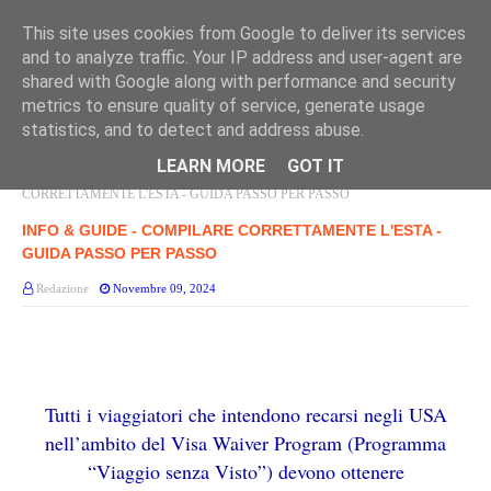
This site uses cookies from Google to deliver its services
and to analyze traffic. Your IP address and user-agent are
shared with Google along with performance and security
metrics to ensure quality of service, generate usage
statistics, and to detect and address abuse.
LEARN MORE
GOT IT
Home page
INFO E GUIDE
INFO & GUIDE - COMPILARE
CORRETTAMENTE L'ESTA - GUIDA PASSO PER PASSO
INFO & GUIDE - COMPILARE CORRETTAMENTE L'ESTA -
GUIDA PASSO PER PASSO
Redazione
Novembre 09, 2024
Tutti i viaggiatori che intendono recarsi negli USA
nell’ambito del Visa Waiver Program (Programma
“Viaggio senza Visto”) devono ottenere