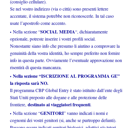
(consiglio cellulare).
Se nel vostro indirizzo (via o città) sono presenti lettere
accentate, il sistema potrebbe non riconoscerle. In tal caso
usate l’apostrofo come accento.
SOCIAL MEDIA
Nella sezione “
“, dichiaratamente
opzionale, potreste inserire i vostri profili social.
Nonostante siano info che presumo li aiutino a comprovare la
genuinità della vostra identità, ho sempre preferito non fornire
info in questa parte. Ovviamente l’eventuale approvazione non
risentirà di questa mancanza.
Nella sezione “ISCRIZIONE AL PROGRAMMA GE”
la risposta sarà NO.
Il programma CBP Global Entry è stato istituito dall’ente degli
Stati Uniti preposto alle dogane e alle protezione delle
destinato ai viaggiatori frequenti
frontiere,
.
GENITORI
Nella sezione “
” vanno indicati i nomi e
cognomi dei vostri genitori (si, anche se purtroppo defunti).
Possono essere indicati genitori biologici, adottivi e/o tutori