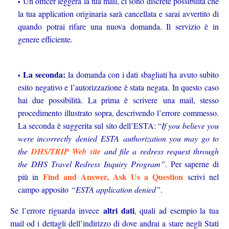
Un officer leggerà la tua mail, ci sono discrete possibilità che
la tua application originaria sarà cancellata e sarai avvertito di
quando potrai rifare una nuova domanda. Il servizio è in
genere efficiente.
La seconda:
la domanda con i dati sbagliati ha avuto subito
esito negativo e l’autorizzazione è stata negata. In questo caso
hai due possibilità. La prima è scrivere una mail, stesso
procedimento illustrato sopra, descrivendo l’errore commesso.
La seconda è suggerita sul sito dell’ESTA: “
If you believe you
were incorrectly denied ESTA authorization you may go to
the
DHS/TRIP Web site
and file a redress request through
the DHS Travel Redress Inquiry Program”
. Per saperne di
Find and Answer, Ask Us a Question
più in
scrivi nel
campo apposito
“ESTA application denied”
.
altri dati
Se l’errore riguarda invece
, quali ad esempio la tua
mail od i dettagli dell’indirizzo di dove andrai a stare negli Stati