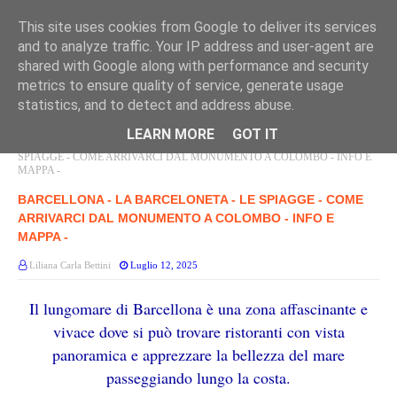
This site uses cookies from Google to deliver its services
and to analyze traffic. Your IP address and user-agent are
shared with Google along with performance and security
metrics to ensure quality of service, generate usage
statistics, and to detect and address abuse.
LEARN MORE
GOT IT
Home page
PORTI SPAGNA
BARCELLONA - LA BARCELONETA - LE
SPIAGGE - COME ARRIVARCI DAL MONUMENTO A COLOMBO - INFO E
MAPPA -
BARCELLONA - LA BARCELONETA - LE SPIAGGE - COME
ARRIVARCI DAL MONUMENTO A COLOMBO - INFO E
MAPPA -
Liliana Carla Bettini
Luglio 12, 2025
Il lungomare di Barcellona è una zona affascinante e
vivace dove si può trovare ristoranti con vista
panoramica e apprezzare la bellezza del mare
passeggiando lungo la costa.