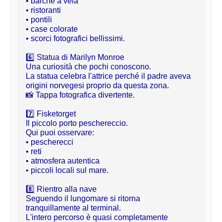
• barche a vela

• ristoranti

• pontili

• case colorate

• scorci fotografici bellissimi.
6️⃣ Statua di Marilyn Monroe

Una curiosità che pochi conoscono.

La statua celebra l'attrice perché il padre aveva 
origini norvegesi proprio da questa zona.

📸 Tappa fotografica divertente.
7️⃣ Fisketorget

Il piccolo porto peschereccio.

Qui puoi osservare:

• pescherecci

• reti

• atmosfera autentica

• piccoli locali sul mare.
8️⃣ Rientro alla nave

Seguendo il lungomare si ritorna 
tranquillamente al terminal.

L'intero percorso è quasi completamente 