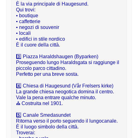
È la via principale di Haugesund.

Qui trovi:

• boutique

• caffetterie

• negozi di souvenir

• locali

• edifici in stile nordico

È il cuore della città.
3️⃣ Piazza Haraldshaugen (Byparken)

Proseguendo lungo Haraldsgata si raggiunge il 
piccolo parco cittadino.

Perfetto per una breve sosta.
4️⃣ Chiesa di Haugesund (Vår Frelsers kirke)

La grande chiesa neogotica domina il centro.

Vale la pena entrare qualche minuto.

⛪ Costruita nel 1901.
5️⃣ Canale Smedasundet

Ritorna verso il porto seguendo il lungocanale.

È il luogo simbolo della città.

Troverai:
