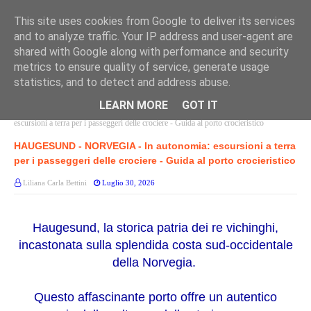
This site uses cookies from Google to deliver its services
and to analyze traffic. Your IP address and user-agent are
shared with Google along with performance and security
metrics to ensure quality of service, generate usage
statistics, and to detect and address abuse.
LEARN MORE
GOT IT
Home page
PORTI NORVEGIA
HAUGESUND - NORVEGIA - In autonomia:
escursioni a terra per i passeggeri delle crociere - Guida al porto crocieristico
HAUGESUND - NORVEGIA - In autonomia: escursioni a terra
per i passeggeri delle crociere - Guida al porto crocieristico
Liliana Carla Bettini
Luglio 30, 2026
Haugesund, la storica patria dei re vichinghi,
incastonata sulla splendida costa sud-occidentale
della Norvegia.
Questo affascinante porto offre un autentico