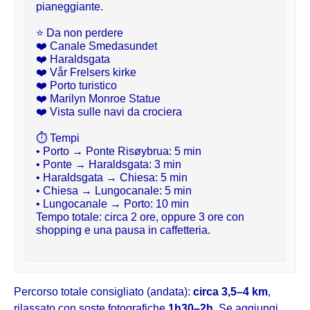
pianeggiante.
⭐ Da non perdere

❤️ Canale Smedasundet

❤️ Haraldsgata

❤️ Vår Frelsers kirke

❤️ Porto turistico

❤️ Marilyn Monroe Statue

❤️ Vista sulle navi da crociera
⏱️ Tempi

• Porto → Ponte Risøybrua: 5 min

• Ponte → Haraldsgata: 3 min

• Haraldsgata → Chiesa: 5 min

• Chiesa → Lungocanale: 5 min

• Lungocanale → Porto: 10 min

Tempo totale: circa 2 ore, oppure 3 ore con 
shopping e una pausa in caffetteria.
Percorso totale consigliato (andata):
circa 3,5–4 km
,
rilassato con soste fotografiche
1h30–2h
. Se aggiungi