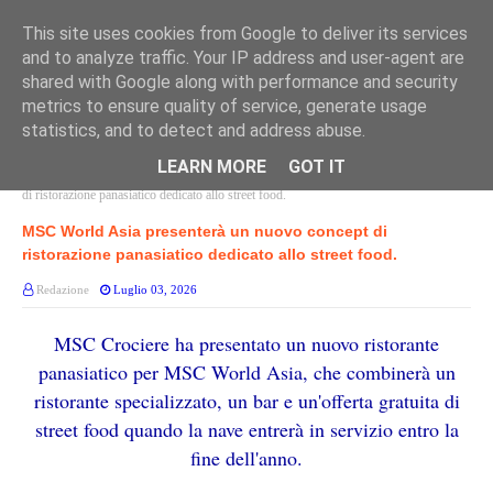
This site uses cookies from Google to deliver its services
and to analyze traffic. Your IP address and user-agent are
shared with Google along with performance and security
metrics to ensure quality of service, generate usage
statistics, and to detect and address abuse.
LEARN MORE
GOT IT
Home page
MSC WORLD ASIA
MSC World Asia presenterà un nuovo concept
di ristorazione panasiatico dedicato allo street food.
MSC World Asia presenterà un nuovo concept di
ristorazione panasiatico dedicato allo street food.
Redazione
Luglio 03, 2026
MSC Crociere ha presentato un nuovo ristorante
panasiatico per MSC World Asia, che combinerà un
ristorante specializzato, un bar e un'offerta gratuita di
street food quando la nave entrerà in servizio entro la
fine dell'anno.