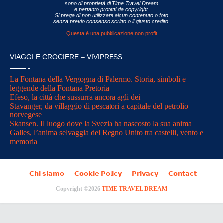
sono di proprietà di Time Travel Dream
e pertanto protetti da copyright.
Si prega di non utilizzare alcun contenuto o foto
senza previo consenso scritto o il giusto credito.
Questa è una pubblicazione non profit
VIAGGI E CROCIERE – VIVIPRESS
La Fontana della Vergogna di Palermo. Storia, simboli e
leggende della Fontana Pretoria
Efeso, la città che sussurra ancora agli dei
Stavanger, da villaggio di pescatori a capitale del petrolio
norvegese
Skansen. Il luogo dove la Svezia ha nascosto la sua anima
Galles, l’anima selvaggia del Regno Unito tra castelli, vento e
memoria
𝗖𝗵𝗶 𝘀𝗶𝗮𝗺𝗼
𝗖𝗼𝗼𝗸𝗶𝗲 𝗣𝗼𝗹𝗶𝗰𝘆
𝗣𝗿𝗶𝘃𝗮𝗰𝘆
𝗖𝗼𝗻𝘁𝗮𝗰𝘁
Copyright ©
2026
TIME TRAVEL DREAM