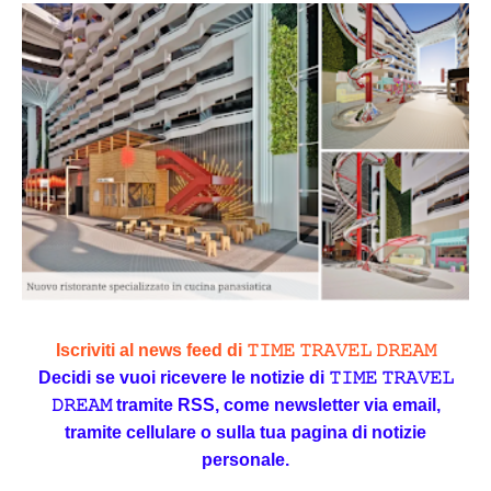
Iscriviti al news feed di 𝚃𝙸𝙼𝙴 𝚃𝚁𝙰𝚅𝙴𝙻 𝙳𝚁𝙴𝙰𝙼
Decidi se vuoi ricevere le notizie di 𝚃𝙸𝙼𝙴 𝚃𝚁𝙰𝚅𝙴𝙻
𝙳𝚁𝙴𝙰𝙼 tramite RSS, come newsletter via email,
tramite cellulare o sulla tua pagina di notizie
personale.