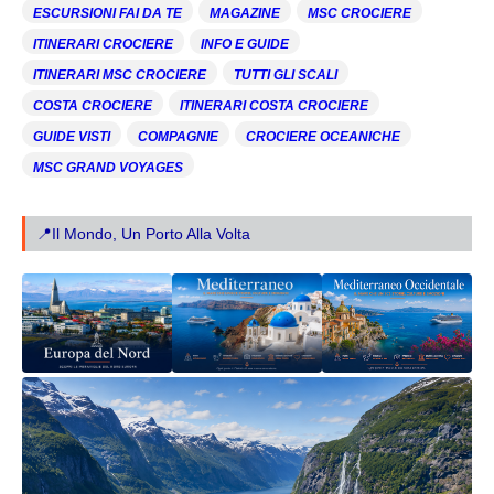
ESCURSIONI FAI DA TE
MAGAZINE
MSC CROCIERE
ITINERARI CROCIERE
INFO E GUIDE
ITINERARI MSC CROCIERE
TUTTI GLI SCALI
COSTA CROCIERE
ITINERARI COSTA CROCIERE
GUIDE VISTI
COMPAGNIE
CROCIERE OCEANICHE
MSC GRAND VOYAGES
📍Il Mondo, Un Porto Alla Volta