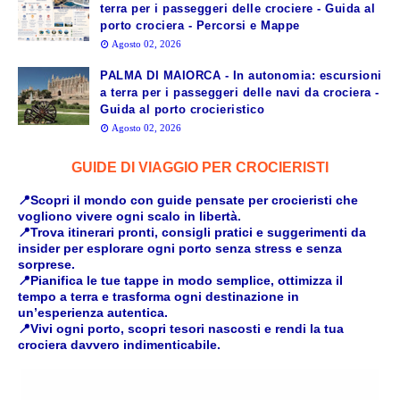
terra per i passeggeri delle crociere - Guida al
porto crociera - Percorsi e Mappe
Agosto 02, 2026
PALMA DI MAIORCA - In autonomia: escursioni
a terra per i passeggeri delle navi da crociera -
Guida al porto crocieristico
Agosto 02, 2026
GUIDE DI VIAGGIO PER CROCIERISTI
📍Scopri il mondo con guide pensate per crocieristi che
vogliono vivere ogni scalo in libertà.
📍Trova itinerari pronti, consigli pratici e suggerimenti da
insider per esplorare ogni porto senza stress e senza
sorprese.
📍Pianifica le tue tappe in modo semplice, ottimizza il
tempo a terra e trasforma ogni destinazione in
un’esperienza autentica.
📍Vivi ogni porto, scopri tesori nascosti e rendi la tua
crociera davvero indimenticabile.