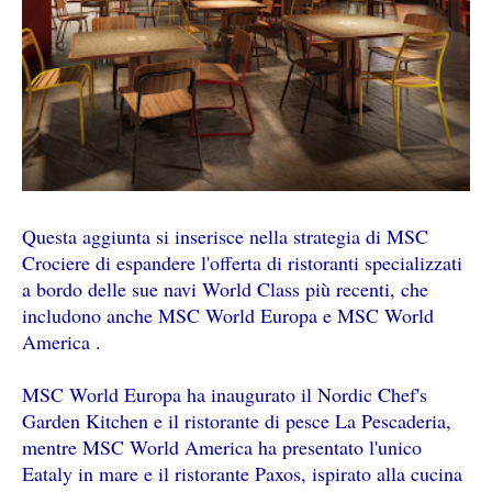
Questa aggiunta si inserisce nella strategia di MSC
Crociere di espandere l'offerta di ristoranti specializzati
a bordo delle sue navi World Class più recenti, che
includono anche MSC World Europa e MSC World
America .
MSC World Europa ha inaugurato il Nordic Chef's
Garden Kitchen e il ristorante di pesce La Pescaderia,
mentre MSC World America ha presentato l'unico
Eataly in mare e il ristorante Paxos, ispirato alla cucina