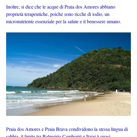
Inoltre, si dice che le acque di Praia dos Amores abbiano
proprietà terapeutiche, poiché sono ricche di iodio, un
micronutriente essenziale per la salute e il benessere umano.
Praia dos Amores e Praia Brava condividono la stessa lingua di
sabbia, il limite tra Balneário Camboriú e Itajaí è quasi