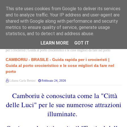
This site uses cookies from Google to deliver its services
and to analyze traffic. Your IP address and user-agent are
shared with Google along with performance and security
metrics to ensure quality of service, generate usage
statistics, and to detect and address abuse.
LEARN MORE
GOT IT
Home page
PORTI SUD AMERICA
CAMBORIU - BRASILE - Guida rapida
per i crocieristi | Guida al porto crocieristico e le cose migliori da fare nel porto
CAMBORIU - BRASILE - Guida rapida per i crocieristi |
Guida al porto crocieristico e le cose migliori da fare nel
porto
Liliana Carla Bettini
Febbraio 24, 2026
Camboriu è conosciuta come la "Città
delle Luci" per le sue numerose attrazioni
illuminate.