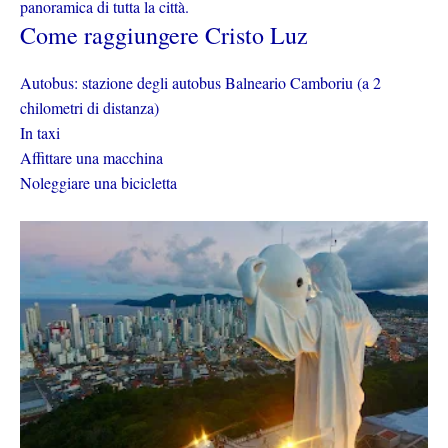
panoramica di tutta la città.
Come raggiungere Cristo Luz
Autobus: stazione degli autobus Balneario Camboriu (a 2
chilometri di distanza)
In taxi
Affittare una macchina
Noleggiare una bicicletta