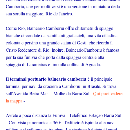
Camboriu, che per molti versi è una versione in miniatura della
sua sorella maggiore, Rio de Janeiro.
Come Rio, Balneario Camboriu offre chilometri di spiagge
bianche circondate da scintillanti grattacieli, una vita cittadina
colorata e persino una grande statua di Gesù, che ricorda il
Cristo Redentore di Rio. Inoltre, BalnearioCamboriu è famosa
per la sua funivia che porta dalla spiaggia centrale alla -
spiaggia di Laranjeiras e fino alla collina di Aguada.
Il terminal portuario balneario camboriu
è il principale
terminal per navi da crociera a Camboriu, in Brasile. Si trova
sull'Avenida Beira Mar - Molhe da Barra Sul -
Qui puoi vedere
la mappa
-
Avrete a poca distanza la Funiva - Teleférico Estação Barra Sul
- Con vista panoramica a 360º , l'edificio è ispirato alle navi
militari e si sviluppa su tre piani. La stazione è dotata di ampi