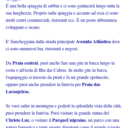
È una bella spiaggia di sabbia e ci sono grattacieli lungo tutta la
sua lunghezza. Proprio sulla spiaggia e accanto ad essa ci sono
molti centri commerciali, ristoranti ecc. È un posto abbastanza
sviluppato e sicuro.
Avenida Atlântica
E' fiancheggiata dalla strada principale
dove
ci sono numerosi bar, ristoranti e negozi.
Praia central
Da
,
puoi anche fare una gita in barca lungo la
costa o all'isola di Ilha das Cabras. In molte gite in barca,
l'equipaggio si traveste da pirati e fa un grande spettacolo,
Praia das
oppure puoi anche prendere la funivia per
Laranjeiras.
Se vuoi salire in montagna e goderti la splendida vista della città,
puoi prendere la funivia. Puoi visitare la grande statua del
Christo Luz
ParqueUnipraias
, o visitare il
, un parco con una
natura fantastica e tante giostre divertenti come il grande scivolo