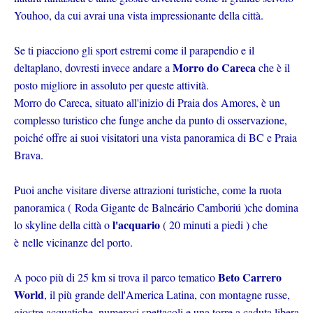
Youhoo, da cui avrai una vista impressionante della città.
Se ti piacciono gli sport estremi come il parapendio e il
Morro do Careca
deltaplano, dovresti invece andare a
che è il
posto migliore in assoluto per queste attività.
Morro do Careca, situato all'inizio di Praia dos Amores, è un
complesso turistico che funge anche da punto di osservazione,
poiché offre ai suoi visitatori una vista panoramica di BC e Praia
Brava.
Puoi anche visitare diverse attrazioni turistiche, come la ruota
panoramica ( Roda Gigante de Balneário Camboriú )
che domina
l'acquario
lo skyline della città o
( 20 minuti a piedi ) che
è
nelle vicinanze del porto.
Beto Carrero
A poco più di 25 km si trova il parco tematico
World
, il più grande dell'America Latina, con montagne russe,
giostre acquatiche, numerosi spettacoli e una torre a caduta libera