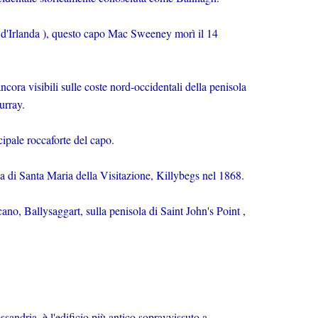
 d'Irlanda ), questo capo Mac Sweeney morì il 14
ncora visibili sulle coste nord-occidentali della penisola
urray.
cipale roccaforte del capo.
a di Santa Maria della Visitazione, Killybegs nel 1868.
ano, Ballysaggart, sulla penisola di Saint John's Point ,
sandria, è l'edificio più antico sopravvissuto a