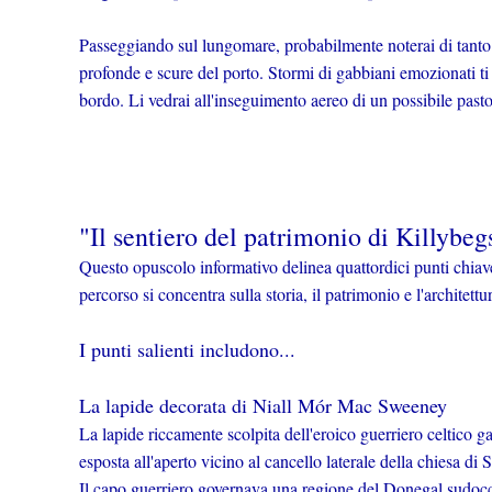
Passeggiando sul lungomare, probabilmente noterai di tanto 
profonde e scure del porto. Stormi di gabbiani emozionati ti
bordo. Li vedrai all'inseguimento aereo di un possibile past
"Il sentiero del patrimonio di Killybeg
Questo opuscolo informativo delinea quattordici punti chiave 
percorso si concentra sulla storia, il patrimonio e l'architettur
I punti salienti includono...
La lapide decorata di Niall Mór Mac Sweeney
La lapide riccamente scolpita dell'eroico guerriero celtico
esposta all'aperto vicino al cancello laterale della chiesa d
Il capo guerriero governava una regione del Donegal sudoc