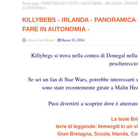
Home page
PORTI REGNO UNITO
KILLYBEBS - IRLANDA - PANOR
AUTONOMIA -
KILLYBEBS - IRLANDA - PANORAMICA 
FARE IN AUTONOMIA -
Liliana Carla Bettini
Marzo 15, 2024
Killybegs si trova nella contea di Donegal nella
peschereccio
Se sei un fan di Star Wars, potrebbe interessarti 
sono state recentemente girate a Malin Hea
Puoi divertirti a scoprire dove è atterra
Le Isole Br
terre di leggende: Immergiti in un v
Gran Bretagna, Scozia, Irlanda, Co