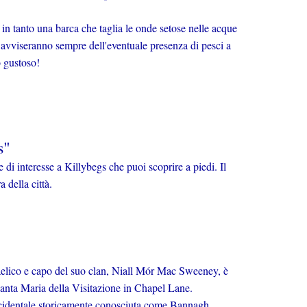
in tanto una barca che taglia le onde setose nelle acque
 avviseranno sempre dell'eventuale presenza di pesci a
o gustoso!
s"
di interesse a Killybegs che puoi scoprire a piedi. Il
a della città.
 gaelico e capo del suo clan, Niall Mór Mac Sweeney, è
i Santa Maria della Visitazione in Chapel Lane.
cidentale storicamente conosciuta come Bannagh.