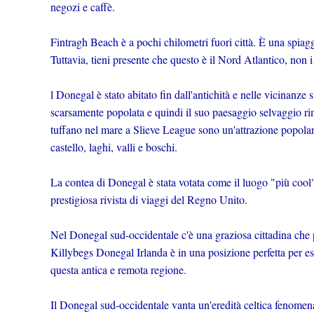
negozi e caffè.
Fintragh Beach è a pochi chilometri fuori città. È una spiag
Tuttavia, tieni presente che questo è il Nord Atlantico, non i
l Donegal è stato abitato fin dall'antichità e nelle vicinanze si
scarsamente popolata e quindi il suo paesaggio selvaggio rim
tuffano nel mare a Slieve League sono un'attrazione popolare
castello, laghi, valli e boschi.
La contea di Donegal è stata votata come il luogo "più coo
prestigiosa rivista di viaggi del Regno Unito.
Nel Donegal sud-occidentale c'è una graziosa cittadina che p
Killybegs Donegal Irlanda è in una posizione perfetta per esp
questa antica e remota regione.
Il Donegal sud-occidentale vanta un'eredità celtica fenomen