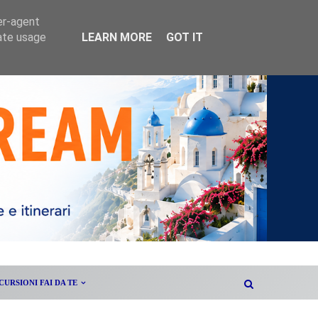
er-agent
rate usage
LEARN MORE
GOT IT
CURSIONI FAI DA TE