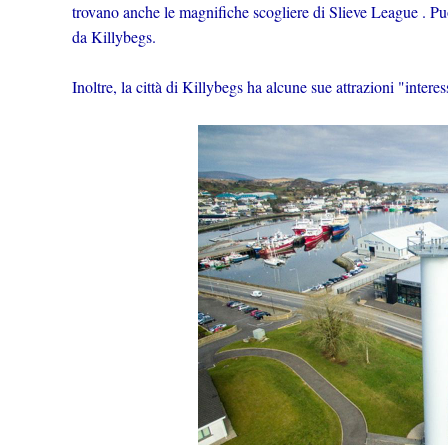
trovano anche le magnifiche scogliere di Slieve League . Puoi
da Killybegs.
Inoltre, la città di Killybegs ha alcune sue attrazioni "intere