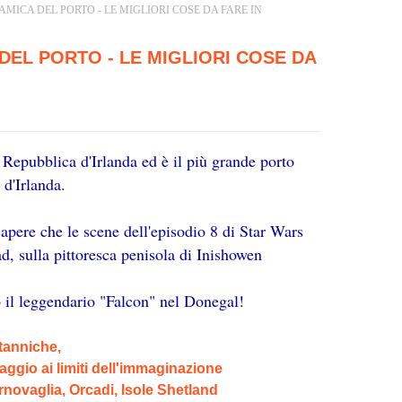
AMICA DEL PORTO - LE MIGLIORI COSE DA FARE IN
DEL PORTO - LE MIGLIORI COSE DA
 Repubblica d'Irlanda ed è il più grande porto
 d'Irlanda.
sapere che le scene dell'episodio 8 di Star Wars
d, sulla pittoresca penisola di Inishowen
to il leggendario "Falcon" nel Donegal!
itanniche,
iaggio ai limiti dell'immaginazione
rnovaglia, Orcadi, Isole Shetland