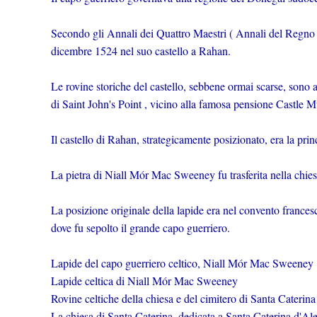
Secondo gli Annali dei Quattro Maestri ( Annali del Regno
dicembre 1524 nel suo castello a Rahan.
Le rovine storiche del castello, sebbene ormai scarse, sono a
di Saint John's Point , vicino alla famosa pensione Castle M
Il castello di Rahan, strategicamente posizionato, era la prin
La pietra di Niall Mór Mac Sweeney fu trasferita nella chies
La posizione originale della lapide era nel convento francesc
dove fu sepolto il grande capo guerriero.
Lapide del capo guerriero celtico, Niall Mór Mac Sweeney
Lapide celtica di Niall Mór Mac Sweeney
Rovine celtiche della chiesa e del cimitero di Santa Caterina
La chiesa di Santa Caterina, dedicata a Santa Caterina d'Ales