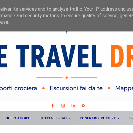
liver its services and to analyze traffic. Your IP address and us
rmance and security metrics to ensure quality of service, gene
buse.
RICERCA PORTI
TUTTI GLI SCALI
ITINERARI CROCIERE
ES