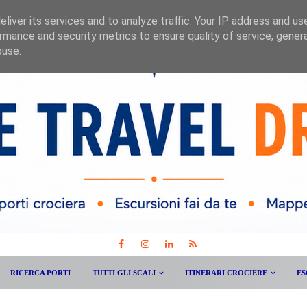
liver its services and to analyze traffic. Your IP address and us
rmance and security metrics to ensure quality of service, gene
buse.
RICERCA PORTI
TUTTI GLI SCALI
ITINERARI CROCIERE
ES