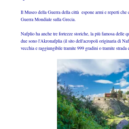
Il Museo della Guerra della città espone armi e reperti che d
Guerra Mondiale sulla Grecia.
Nafplio ha anche tre fortezze storiche, la più famosa delle qua
due sono l'Akronafplia (il sito dell'acropoli originaria di Nafp
vecchia e raggiungibile tramite 999 gradini o tramite strada 