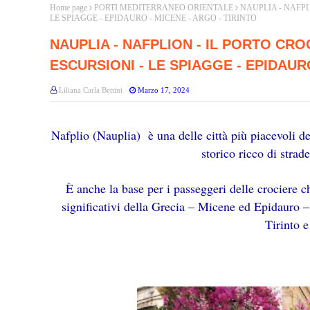
Home page
PORTI MEDITERRANEO ORIENTALE
NAUPLIA - NAFPL
LE SPIAGGE - EPIDAURO - MICENE - ARGO - TIRINTO
NAUPLIA - NAFPLION - IL PORTO CRO
ESCURSIONI - LE SPIAGGE - EPIDAURO
Liliana Carla Bettini
Marzo 17, 2024
Nafplio (Nauplia) è una delle città più piacevoli d
storico ricco di strad
È anche la base per i passeggeri delle crociere c
significativi della Grecia – Micene ed Epidauro – 
Tirinto 