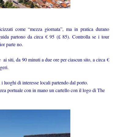
icizzati come “mezza giornata”, ma in pratica durano
 guida partono da circa € 95 (£ 85). Controlla se i tour
ior parte no.
e ai siti, da 90 minuti a due ore per ciascun sito, a circa €
geri.
i i luoghi di interesse locali partendo dal porto.
ll'area portuale con in mano un cartello con il logo di The