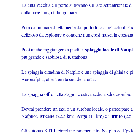
La città vecchia e il porto si trovano sul lato settentrionale 
dalla nave lungo il lungomare.
Puoi camminare direttamente dal porto fino al reticolo di st
delizioso da esplorare e contiene numerosi musei interessanti,
spiaggia locale di Naup
Puoi anche raggiungere a piedi la
più grande e sabbiosa di Karathona .
La spiaggia cittadina di Nafplio è una spiaggia di ghiaia e p
Acronafplia, all'estremità sud della città.
La spiaggia offre nella stagione estiva sedie a sdraio/ombrell
Dovrai prendere un taxi o un autobus locale, o partecipare a 
Micene
Argo
Tirinto
Nafplio),
(22,5 km),
(11 km) e
(2,5
Gli autobus KTEL circolano raramente tra Nafplio ed Epid