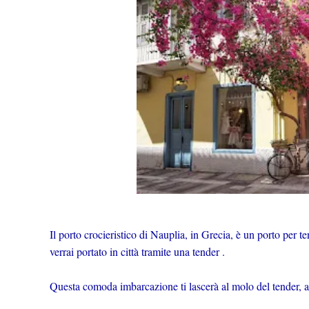
Il porto crocieristico di Nauplia, in Grecia, è un porto per te
verrai portato in città tramite una tender .
Questa comoda imbarcazione ti lascerà al molo del tender, a 