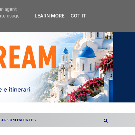
er-agent
rate usage
LEARN MORE
GOT IT
CURSIONI FAI DA TE