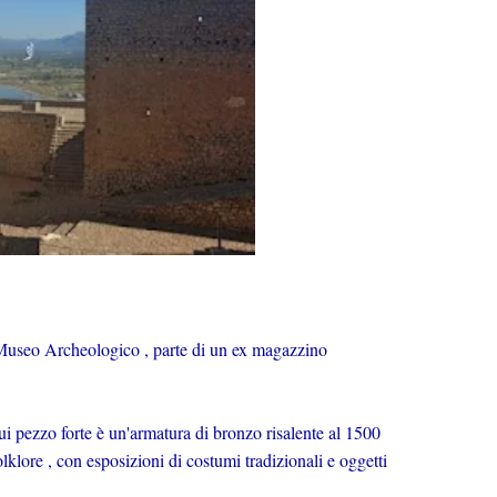
il Museo Archeologico , parte di un ex magazzino
cui pezzo forte è un'armatura di bronzo risalente al 1500
lklore , con esposizioni di costumi tradizionali e oggetti