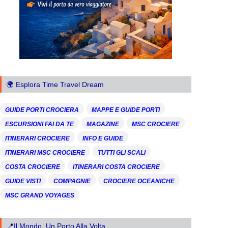
🌍 Esplora Time Travel Dream
GUIDE PORTI CROCIERA
MAPPE E GUIDE PORTI
ESCURSIONI FAI DA TE
MAGAZINE
MSC CROCIERE
ITINERARI CROCIERE
INFO E GUIDE
ITINERARI MSC CROCIERE
TUTTI GLI SCALI
COSTA CROCIERE
ITINERARI COSTA CROCIERE
GUIDE VISTI
COMPAGNIE
CROCIERE OCEANICHE
MSC GRAND VOYAGES
📍Il Mondo, Un Porto Alla Volta