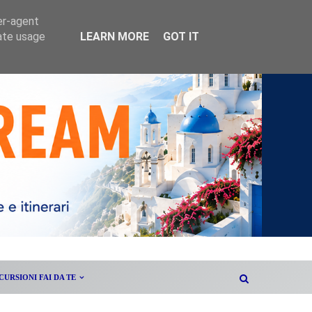
er-agent
rate usage
LEARN MORE
GOT IT
CURSIONI FAI DA TE