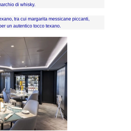
marchio di whisky.
texano, tra cui margarita messicane piccanti,
 per un autentico tocco texano.