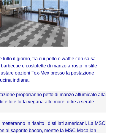
tutto il giorno, tra cui pollo e waffle con salsa
n barbecue e costolette di manzo arrosto in stile
gustare opzioni Tex-Mex presso la postazione
cucina indiana.
otazione proporranno petto di manzo affumicato alla
icello e torta vegana alle more, oltre a serate
etteranno in risalto i distillati americani. La MSC
on al saporito bacon, mentre la MSC Macallan