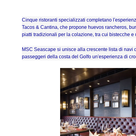
Cinque
ristoranti specializzati
completano l'esperienz
Tacos & Cantina, che propone huevos rancheros, burrit
piatti tradizionali per la colazione, tra cui bistecche e u
MSC Seascape si unisce alla crescente lista di navi d
passeggeri della costa del Golfo un'esperienza di cro