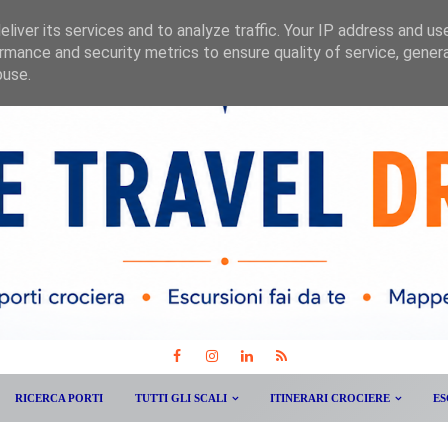
liver its services and to analyze traffic. Your IP address and us
rmance and security metrics to ensure quality of service, gene
buse.
RICERCA PORTI
TUTTI GLI SCALI
ITINERARI CROCIERE
ES