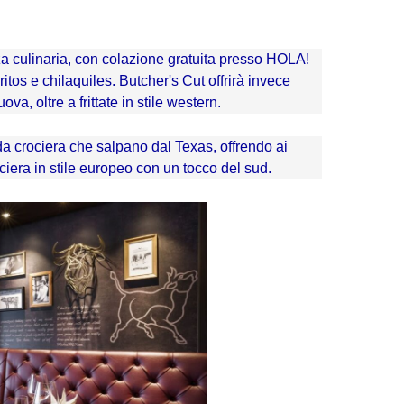
a culinaria, con colazione gratuita presso HOLA!
os e chilaquiles. Butcher's Cut offrirà invece
ova, oltre a frittate in stile western.
a crociera che salpano dal Texas, offrendo ai
ciera in stile europeo con un tocco del sud.