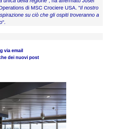
 unica della regione
", ha affermato Josef
Operations di MSC Crociere USA. "
Il nostro
ispirazione su ciò che gli ospiti troveranno a
o
".
log via email
iche dei nuovi post