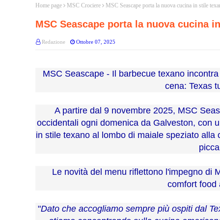
Home page
MSC Crociere
MSC Seascape porta la nuova cucina in stile tex
MSC Seascape porta la nuova cucina in
Redazione
Ottobre 07, 2025
MSC Seascape - Il barbecue texano incontra i
cena: Texas tu
A partire dal 9 novembre 2025, MSC Seas
occidentali
ogni domenica da Galveston, con un
in stile texano al lombo di maiale speziato alla ca
picca
Le novità del menu riflettono l'impegno di 
comfort food
"
Dato che accogliamo sempre più ospiti dal Tex