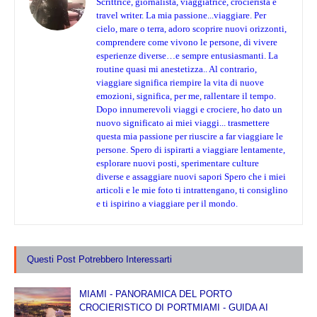
Scrittrice, giornalista, viaggiatrice, crocierista e
travel writer. La mia passione...viaggiare. Per
cielo, mare o terra, adoro scoprire nuovi orizzonti,
comprendere come vivono le persone, di vivere
esperienze diverse…e sempre entusiasmanti. La
routine quasi mi anestetizza.. Al contrario,
viaggiare significa riempire la vita di nuove
emozioni, significa, per me, rallentare il tempo.
Dopo innumerevoli viaggi e crociere, ho dato un
nuovo significato ai miei viaggi... trasmettere
questa mia passione per riuscire a far viaggiare le
persone. Spero di ispirarti a viaggiare lentamente,
esplorare nuovi posti, sperimentare culture
diverse e assaggiare nuovi sapori Spero che i miei
articoli e le mie foto ti intrattengano, ti consiglino
e ti ispirino a viaggiare per il mondo.
Questi Post Potrebbero Interessarti
MIAMI - PANORAMICA DEL PORTO
CROCIERISTICO DI PORTMIAMI - GUIDA AI