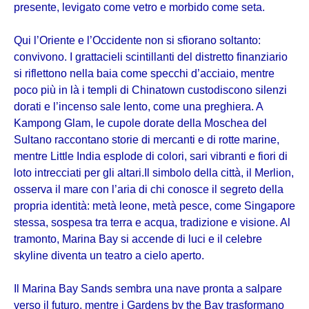
presente, levigato come vetro e morbido come seta.
Qui l’Oriente e l’Occidente non si sfiorano soltanto:
convivono. I grattacieli scintillanti del distretto finanziario
si riflettono nella baia come specchi d’acciaio, mentre
poco più in là i templi di Chinatown custodiscono silenzi
dorati e l’incenso sale lento, come una preghiera. A
Kampong Glam, le cupole dorate della Moschea del
Sultano raccontano storie di mercanti e di rotte marine,
mentre Little India esplode di colori, sari vibranti e fiori di
loto intrecciati per gli altari.Il simbolo della città, il Merlion,
osserva il mare con l’aria di chi conosce il segreto della
propria identità: metà leone, metà pesce, come Singapore
stessa, sospesa tra terra e acqua, tradizione e visione. Al
tramonto, Marina Bay si accende di luci e il celebre
skyline diventa un teatro a cielo aperto.
Il Marina Bay Sands sembra una nave pronta a salpare
verso il futuro, mentre i Gardens by the Bay trasformano