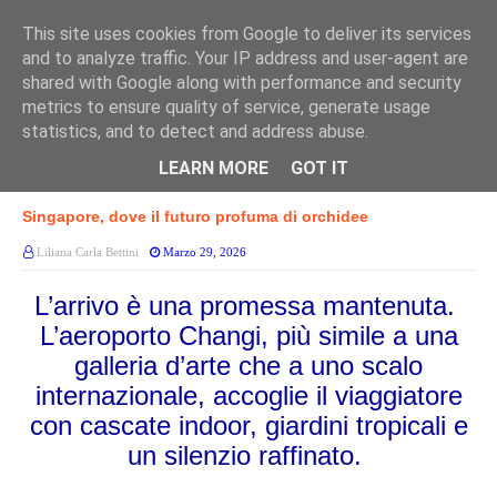
This site uses cookies from Google to deliver its services
and to analyze traffic. Your IP address and user-agent are
shared with Google along with performance and security
metrics to ensure quality of service, generate usage
statistics, and to detect and address abuse.
LEARN MORE
GOT IT
Home page
SINGAPORE
Singapore, dove il futuro profuma di orchidee
Singapore, dove il futuro profuma di orchidee
Liliana Carla Bettini
Marzo 29, 2026
L’arrivo è una promessa mantenuta.
L’aeroporto Changi, più simile a una
galleria d’arte che a uno scalo
internazionale, accoglie il viaggiatore
con cascate indoor, giardini tropicali e
un silenzio raffinato.