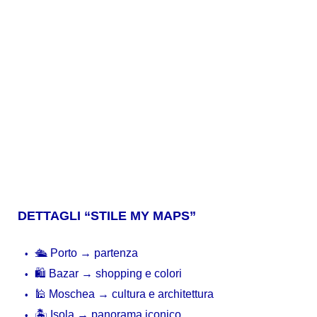
DETTAGLI “STILE MY MAPS”
🛳 Porto → partenza
🛍 Bazar → shopping e colori
🕌 Moschea → cultura e architettura
🏝 Isola → panorama iconico