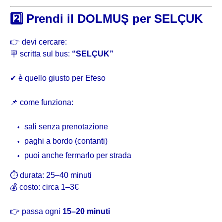
2️⃣ Prendi il DOLMUŞ per SELÇUK
👉 devi cercare:
🪧 scritta sul bus:
“SELÇUK”
✔ è quello giusto per Efeso
📌 come funziona:
sali senza prenotazione
paghi a bordo (contanti)
puoi anche fermarlo per strada
⏱ durata: 25–40 minuti
💰 costo: circa 1–3€
👉 passa ogni
15–20 minuti