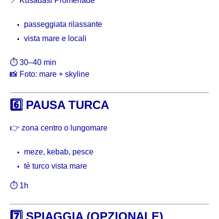
📍
Kusadasi Promenade
passeggiata rilassante
vista mare e locali
⏱ 30–40 min
📸 Foto: mare + skyline
6️⃣ PAUSA TURCA
👉 zona centro o lungomare
meze, kebab, pesce
tè turco vista mare
⏱ 1h
7️⃣ SPIAGGIA (OPZIONALE)