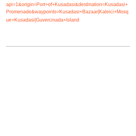
api=1&origin=Port+of+Kusadasi&destination=Kusadasi+
Promenade&waypoints=Kusadasi+Bazaar|Kaleici+Mosq
ue+Kusadasi|Guvercinada+Island