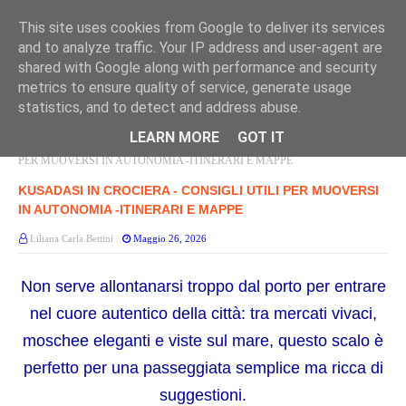
This site uses cookies from Google to deliver its services
and to analyze traffic. Your IP address and user-agent are
shared with Google along with performance and security
metrics to ensure quality of service, generate usage
statistics, and to detect and address abuse.
LEARN MORE
GOT IT
Home page
PORTI TURCHIA
KUSADASI IN CROCIERA - CONSIGLI UTILI
PER MUOVERSI IN AUTONOMIA -ITINERARI E MAPPE
KUSADASI IN CROCIERA - CONSIGLI UTILI PER MUOVERSI
IN AUTONOMIA -ITINERARI E MAPPE
Liliana Carla Bettini
Maggio 26, 2026
Non serve allontanarsi troppo dal porto per entrare
nel cuore autentico della città: tra mercati vivaci,
moschee eleganti e viste sul mare, questo scalo è
perfetto per una passeggiata semplice ma ricca di
suggestioni.