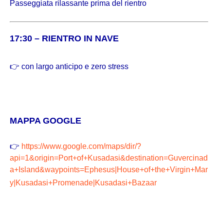
Passeggiata rilassante prima del rientro
17:30 – RIENTRO IN NAVE
👉 con largo anticipo e zero stress
MAPPA GOOGLE
👉
https://www.google.com/maps/dir/?
api=1&origin=Port+of+Kusadasi&destination=Guvercinad
a+Island&waypoints=Ephesus|House+of+the+Virgin+Mar
y|Kusadasi+Promenade|Kusadasi+Bazaar