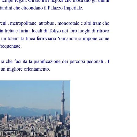
giardini che circondano il Palazzo Imperiale.
 treni , metropolitane, autobus , monorotaie e altri tram che
n fretta e furia i locali di Tokyo nei loro luoghi di ritrovo
me un totem, la linea ferroviaria Yamanote si impone come
frequentate.
a che facilita la pianificazione dei percorsi pedonali . I
r un migliore orientamento.