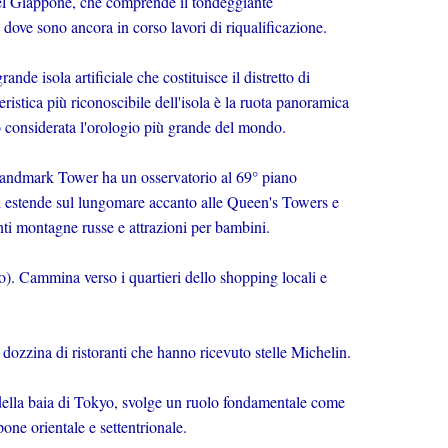
del Giappone, che comprende il tondeggiante
a, dove sono ancora in corso lavori di riqualificazione.
ande isola artificiale che costituisce il distretto di
ristica più riconoscibile dell'isola è la ruota panoramica
 considerata l'orologio più grande del mondo.
 Landmark Tower ha un osservatorio al 69° piano
 estende sul lungomare accanto alle Queen's Towers e
nanti montagne russe e attrazioni per bambini.
o). Cammina verso i quartieri dello shopping locali e
dozzina di ristoranti che hanno ricevuto stelle Michelin.
 della baia di Tokyo, svolge un ruolo fondamentale come
one orientale e settentrionale.