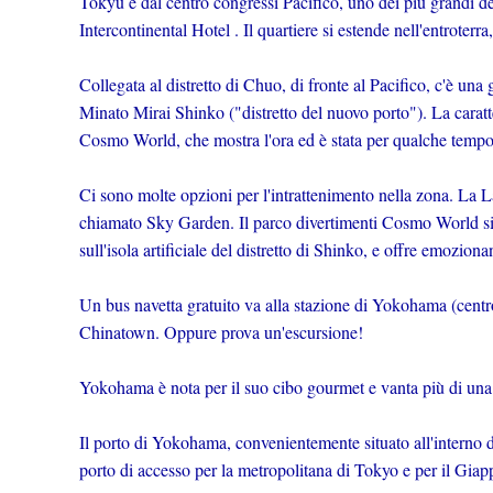
Tokyu e dal centro congressi Pacifico, uno dei più grandi 
Intercontinental Hotel . Il quartiere si estende nell'entroterr
Collegata al distretto di Chuo, di fronte al Pacifico, c'è una gr
Minato Mirai Shinko ("distretto del nuovo porto"). La caratte
Cosmo World, che mostra l'ora ed è stata per qualche tempo
Ci sono molte opzioni per l'intrattenimento nella zona. La
chiamato Sky Garden. Il parco divertimenti Cosmo World si
sull'isola artificiale del distretto di Shinko, e offre emozio
Un bus navetta gratuito va alla stazione di Yokohama (centr
Chinatown. Oppure prova un'escursione!
Yokohama è nota per il suo cibo gourmet e vanta più di una 
Il porto di Yokohama, convenientemente situato all'interno
porto di accesso per la metropolitana di Tokyo e per il Giapp