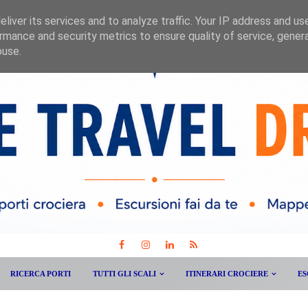
liver its services and to analyze traffic. Your IP address and us
rmance and security metrics to ensure quality of service, gene
buse.
RICERCA PORTI
TUTTI GLI SCALI
ITINERARI CROCIERE
ES