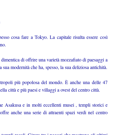
e
esso cosa fare a Tokyo. La capitale risulta essere così
orno.
imentica di offrire una varietà mozzafiato di paesaggi a
la sua modernità che ha, spesso, la sua deliziosa antichità.
ropoli più popolosa del mondo. È anche una delle 47
la città e più paesi e villaggi a ovest del centro città.
me Asakusa e in molti eccellenti musei , templi storici e
ffre anche una serie di attraenti spazi verdi nel centro
templi regali. Girare tra i negozi che mostrano gli ultimi