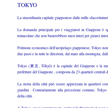
TOKYO
La straordinaria capitale giapponese dalle mille sfaccettatur
La domanda principale per i viaggiatori in Giappone è sp
tentacolare che non basterebbero mesi interi per girarci int
Polmone economico dell'arcipelago giapponese, Tokyo non d
due passi e in tutte le direzioni, dal mare alla montagna, dal
Tokyo (東京, Tōkyō) è la capitale del Giappone e la met
prefetture del Giappone , composta da 23 quartieri centrali del
La storia della città può essere apprezzata in quartieri co
giardini . Contrariamente alla percezione comune, Tokyo o
della città .
A Tokyo, puoi camminare tra grattacieli illuminati al neon e 