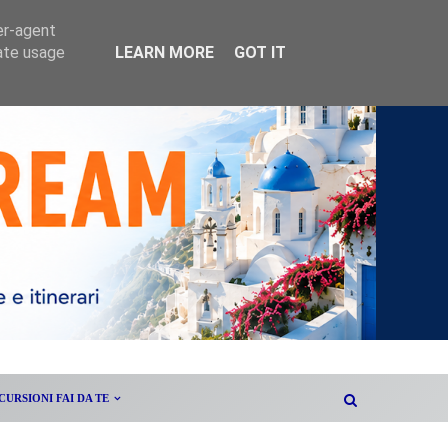
er-agent
rate usage
LEARN MORE
GOT IT
CURSIONI FAI DA TE