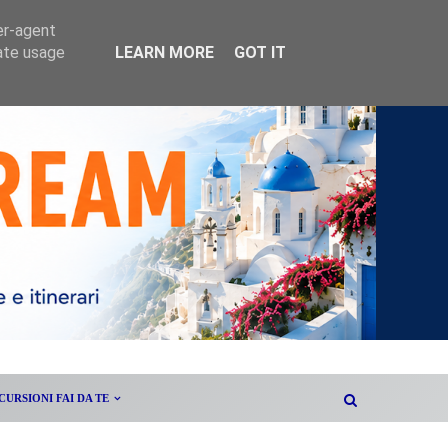
er-agent
rate usage
LEARN MORE
GOT IT
CURSIONI FAI DA TE