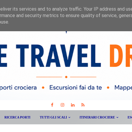
liver its services and to analyze traffic. Your IP address and us
rmance and security metrics to ensure quality of service, gene
buse.
RICERCA PORTI
TUTTI GLI SCALI
ITINERARI CROCIERE
ES