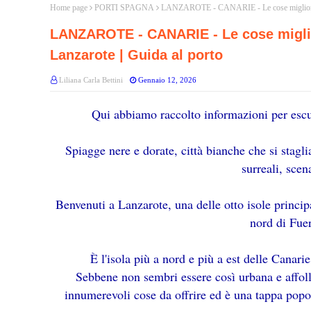
Home page
PORTI SPAGNA
LANZAROTE - CANARIE - Le cose migliori da f
LANZAROTE - CANARIE - Le cose migliori
Lanzarote | Guida al porto
Liliana Carla Bettini
Gennaio 12, 2026
Qui abbiamo raccolto informazioni per escu
Spiagge nere e dorate, città bianche che si stagl
surreali, sce
Benvenuti a Lanzarote, una delle otto isole princip
nord di Fue
È l'isola più a nord e più a est delle Canarie
Sebbene non sembri essere così urbana e affoll
innumerevoli cose da offrire ed è una tappa popol