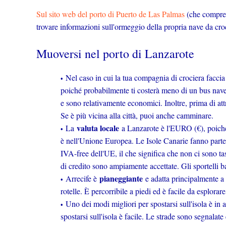
Sul sito web del porto di Puerto de Las Palmas
(che compren
trovare informazioni sull'ormeggio della propria nave da cro
Muoversi nel porto di Lanzarote
Nel caso in cui la tua compagnia di crociera faccia 
poiché probabilmente ti costerà meno di un bus navet
e sono relativamente economici. Inoltre, prima di attr
Se è più vicina alla città, puoi anche camminare.
valuta locale
La
a Lanzarote è l'EURO (€), poiché
è nell'Unione Europea. Le Isole Canarie fanno parte d
IVA-free dell'UE, il che significa che non ci sono tas
di credito sono ampiamente accettate. Gli sportelli b
pianeggiante
Arrecife è
e adatta principalmente a 
rotelle. È percorribile a piedi ed è facile da esplorare
Uno dei modi migliori per spostarsi sull'isola è in
spostarsi sull'isola è facile. Le strade sono segnalat