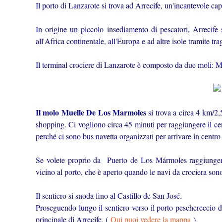
Il porto di Lanzarote si trova ad Arrecife, un'incantevole capit
In origine un piccolo insediamento di pescatori, Arrecife 
all'Africa continentale, all'Europa e ad altre isole tramite trag
Il terminal crociere di Lanzarote è composto da due moli:
Il molo Muelle De Los Marmoles
si trova a circa 4 km/2,5
shopping. Ci vogliono circa 45 minuti per raggiungere il ce
perché ci sono bus navetta organizzati per arrivare in centr
Se volete proprio da Puerto de Los Mármoles raggiungere 
vicino al porto, che è aperto quando le navi da crociera son
Il sentiero si snoda fino al Castillo de San José.
Proseguendo lungo il sentiero verso il porto peschereccio di
principale di Arrecife. (
Qui puoi vedere la mappa
)