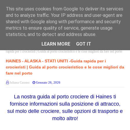
This site uses cookies from Google to deliver its services
and to analyze traffic. Your IP address and user-agent are
shared with Google along with performance and security
metrics to ensure quality of service, generate usage
statistics, and to detect and address abuse.
LEARN MORE
GOT IT
Home page
PORTI STATI UNITI
HAINES - ALASKA - STATI UNITI -Guida
rapida per i crocieristi | Guida al porto crocieristico e le cose migliori da fare nel porto
HAINES - ALASKA - STATI UNITI -Guida rapida per i
crocieristi | Guida al porto crocieristico e le cose migliori da
fare nel porto
Iuliana Cuomo
Gennaio 26, 2026
La nostra guida al porto crociere di Haines ti
fornisce informazioni sulla posizione di attracco,
sul molo delle crociere, sulle opzioni di trasporto e
molto altro!