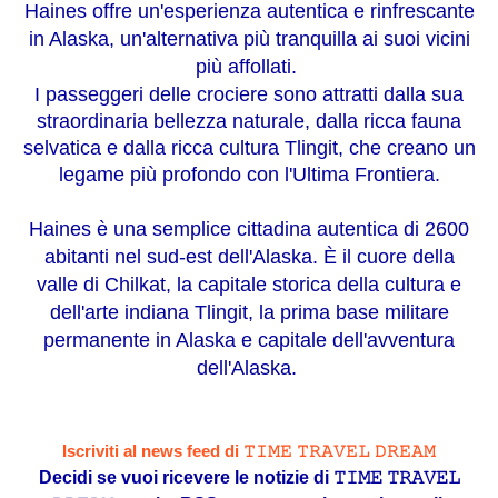
Haines offre un'esperienza autentica e rinfrescante
in Alaska, un'alternativa più tranquilla ai suoi vicini
più affollati.
I passeggeri delle crociere sono attratti dalla sua
straordinaria bellezza naturale, dalla ricca fauna
selvatica e dalla ricca cultura Tlingit, che creano un
legame più profondo con l'Ultima Frontiera.
Haines è una semplice cittadina autentica di 2600
abitanti nel sud-est dell'Alaska. È il cuore della
valle di Chilkat, la capitale storica della cultura e
dell'arte indiana Tlingit, la prima base militare
permanente in Alaska e capitale dell'avventura
dell'Alaska.
Iscriviti al news feed di 𝚃𝙸𝙼𝙴 𝚃𝚁𝙰𝚅𝙴𝙻 𝙳𝚁𝙴𝙰𝙼
Decidi se vuoi ricevere le notizie di 𝚃𝙸𝙼𝙴 𝚃𝚁𝙰𝚅𝙴𝙻