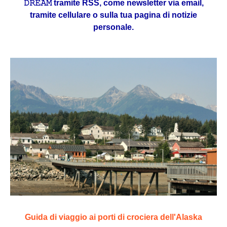
𝙳𝚁𝙴𝙰𝙼 tramite RSS, come newsletter via email,
tramite cellulare o sulla tua pagina di notizie
personale.
Guida di viaggio ai porti di crociera dell'Alaska