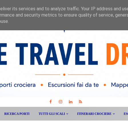
liver its services and to analyze traffic. Your IP address and us
rmance and security metrics to ensure quality of service, gene
buse.
RICERCA PORTI
TUTTI GLI SCALI
ITINERARI CROCIERE
ES