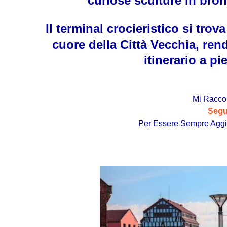
curiose sculture in bron
Il terminal crocieristico si trova
cuore della Città Vecchia, re
itinerario a pi
Mi Racc
Segu
Per Essere Sempre Aggi