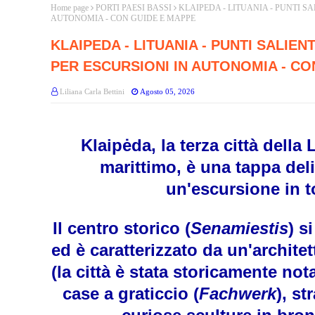
Home page
PORTI PAESI BASSI
KLAIPEDA - LITUANIA - PUNTI S
AUTONOMIA - CON GUIDE E MAPPE
KLAIPEDA - LITUANIA - PUNTI SALIEN
PER ESCURSIONI IN AUTONOMIA - CO
Liliana Carla Bettini
Agosto 05, 2026
Klaipėda
, la terza città della
marittimo, è una tappa del
un'escursione in 
Il centro storico (
Senamiestis
) s
ed è caratterizzato da un'archite
(la città è stata storicamente n
case a graticcio (
Fachwerk
), st