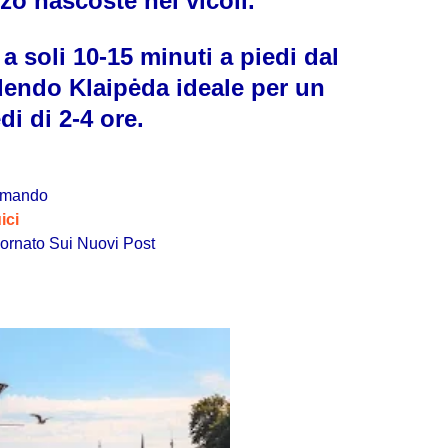
zo nascoste nei vicoli.
 a soli
10-15 minuti a piedi
dal
ndendo Klaipėda ideale per un
edi di
2-4 ore
.
omando
ici
ornato Sui Nuovi Post