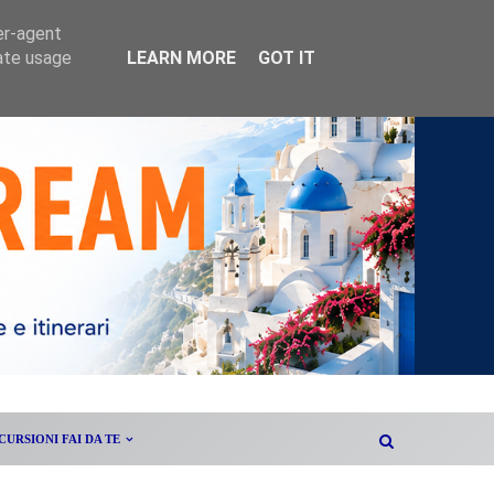
er-agent
rate usage
LEARN MORE
GOT IT
CURSIONI FAI DA TE