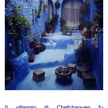
Il villaggio di
Chefchaouen f
u