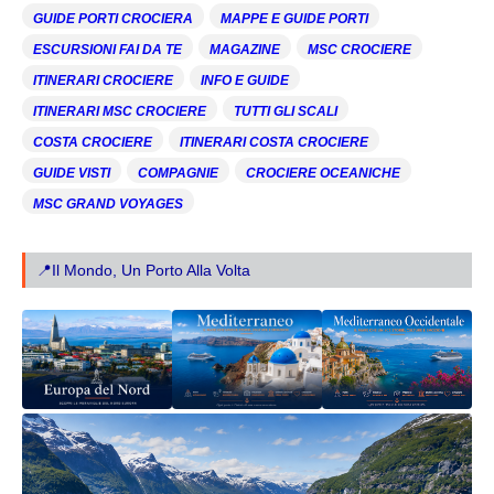
GUIDE PORTI CROCIERA
MAPPE E GUIDE PORTI
ESCURSIONI FAI DA TE
MAGAZINE
MSC CROCIERE
ITINERARI CROCIERE
INFO E GUIDE
ITINERARI MSC CROCIERE
TUTTI GLI SCALI
COSTA CROCIERE
ITINERARI COSTA CROCIERE
GUIDE VISTI
COMPAGNIE
CROCIERE OCEANICHE
MSC GRAND VOYAGES
📍Il Mondo, Un Porto Alla Volta