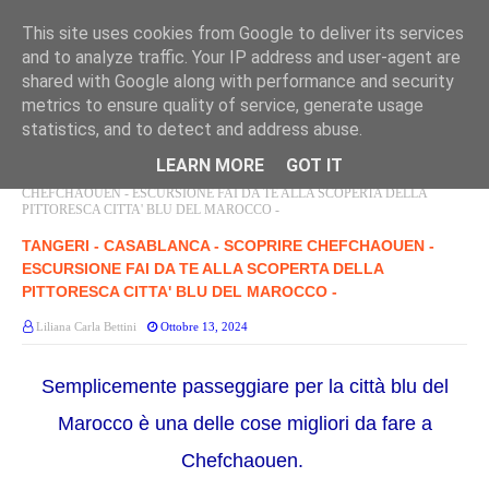
This site uses cookies from Google to deliver its services
and to analyze traffic. Your IP address and user-agent are
shared with Google along with performance and security
metrics to ensure quality of service, generate usage
statistics, and to detect and address abuse.
LEARN MORE
GOT IT
Home page
TANGERI
TANGERI - CASABLANCA - SCOPRIRE
CHEFCHAOUEN - ESCURSIONE FAI DA TE ALLA SCOPERTA DELLA
PITTORESCA CITTA' BLU DEL MAROCCO -
TANGERI - CASABLANCA - SCOPRIRE CHEFCHAOUEN -
ESCURSIONE FAI DA TE ALLA SCOPERTA DELLA
PITTORESCA CITTA' BLU DEL MAROCCO -
Liliana Carla Bettini
Ottobre 13, 2024
Semplicemente passeggiare per la città blu del
Marocco è una delle cose migliori da fare a
Chefchaouen.