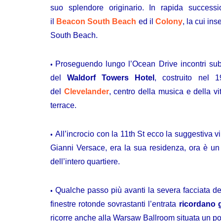
suo splendore originario. In rapida success
il
Beacon South Beach
ed il
Colony
, la cui in
South Beach.
Proseguendo lungo l’Ocean Drive incontri sub
del
Waldorf Towers
Hotel
, costruito nel 
del
Clevelander
, centro della musica e della v
terrace.
All’incrocio con la 11th St ecco la suggestiva vi
Gianni Versace, era la sua residenza, ora è un b
dell’intero quartiere.
Qualche passo più avanti la severa facciata d
finestre rotonde sovrastanti l’entrata
ricordano g
ricorre anche alla
Warsaw Ballroom
situata un po