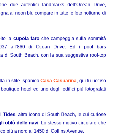
ione due autentici landmarks dell’Ocean Drive,
segna al neon blu compare in tutte le foto notturne di
ito la
cupola faro
che campeggia sulla sommità
1937 all’860 di Ocean Drive. Ed i pool bars
ita di South Beach, con la sua suggestiva roof-top
lla in stile ispanico
Casa Casuarina
, qui fu ucciso
outique hotel ed uno degli edifici più fotografati
el
Tides
, altra icona di South Beach, le cui curiose
li oblò delle navi
. Lo stesso motivo circolare che
co più a nord al 1450 di Collins Avenue.