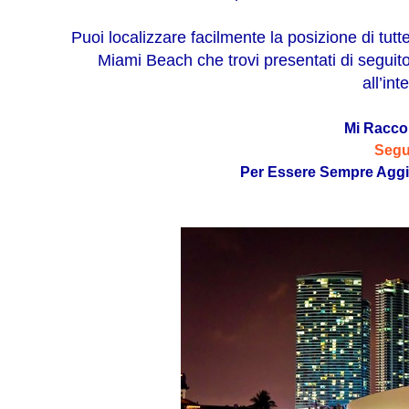
Puoi localizzare facilmente la posizione di tutte
Miami Beach che trovi presentati di seguit
all’in
Mi Racc
Segu
Per Essere Sempre Aggi