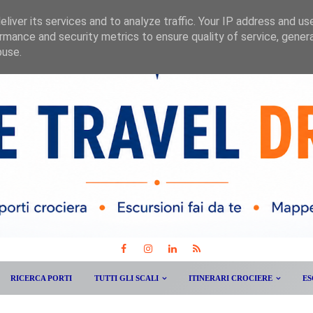
liver its services and to analyze traffic. Your IP address and us
rmance and security metrics to ensure quality of service, gene
buse.
RICERCA PORTI
TUTTI GLI SCALI
ITINERARI CROCIERE
ES