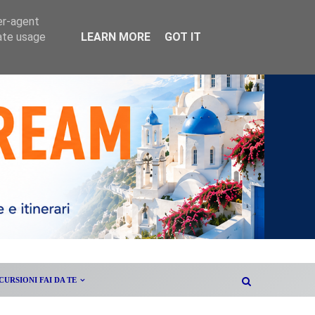
er-agent
rate usage
LEARN MORE
GOT IT
CURSIONI FAI DA TE