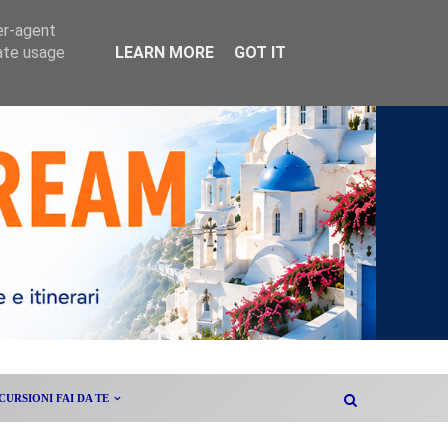
er-agent
rate usage
LEARN MORE
GOT IT
CURSIONI FAI DA TE