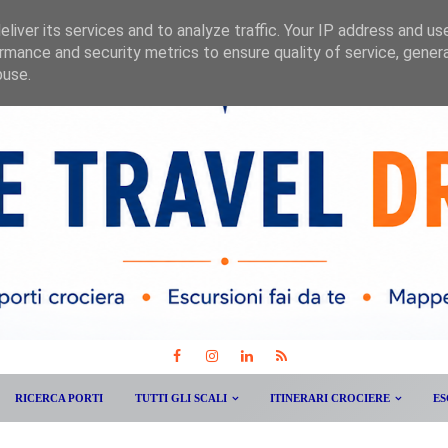
liver its services and to analyze traffic. Your IP address and us
rmance and security metrics to ensure quality of service, gene
buse.
RICERCA PORTI
TUTTI GLI SCALI
ITINERARI CROCIERE
ES