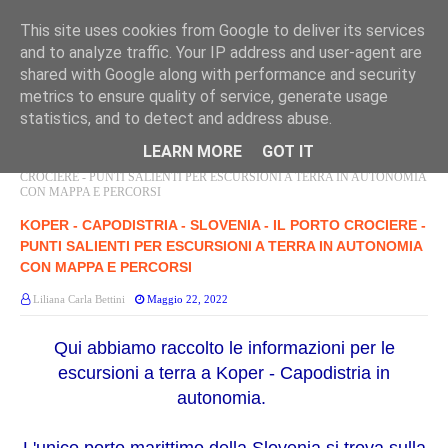
This site uses cookies from Google to deliver its services
and to analyze traffic. Your IP address and user-agent are
shared with Google along with performance and security
metrics to ensure quality of service, generate usage
statistics, and to detect and address abuse.
LEARN MORE
GOT IT
Home page
SLOVENIA
KOPER - CAPODISTRIA - SLOVENIA - IL PORTO
CROCIERE - PUNTI SALIENTI PER ESCURSIONI A TERRA IN AUTONOMIA
CON MAPPA E PERCORSI
KOPER - CAPODISTRIA - SLOVENIA - IL PORTO CROCIERE -
PUNTI SALIENTI PER ESCURSIONI A TERRA IN AUTONOMIA
CON MAPPA E PERCORSI
Liliana Carla Bettini
Maggio 22, 2022
Qui abbiamo raccolto le informazioni per le
escursioni a terra a Koper - Capodistria in
autonomia.