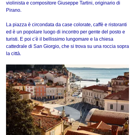
violinista e compositore Giuseppe Tartini, originario di
Pirano.
La piazza è circondata da case colorate, caffè e ristoranti
ed è un popolare luogo di incontro per gente del posto e
turisti. E poi c'è il bellissimo lungomare e la chiesa
cattedrale di San Giorgio, che si trova su una roccia sopra
la città.