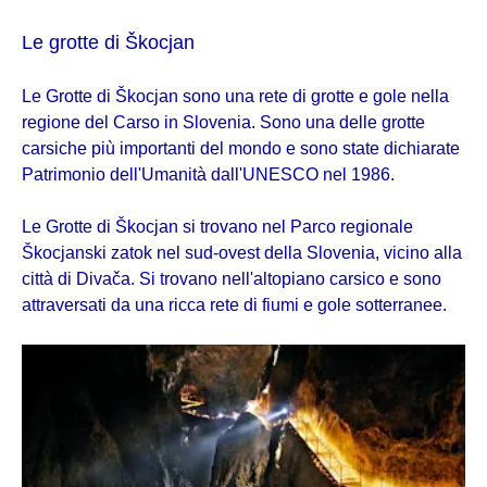
Le grotte di Škocjan
Le Grotte di Škocjan sono una rete di grotte e gole nella
regione del Carso in Slovenia. Sono una delle grotte
carsiche più importanti del mondo e sono state dichiarate
Patrimonio dell'Umanità dall'UNESCO nel 1986.
Le Grotte di Škocjan si trovano nel Parco regionale
Škocjanski zatok nel sud-ovest della Slovenia, vicino alla
città di Divača. Si trovano nell'altopiano carsico e sono
attraversati da una ricca rete di fiumi e gole sotterranee.