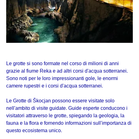
Le grotte si sono formate nel corso di milioni di anni
grazie al fiume Reka e ad altri corsi d'acqua sotterranei.
Sono noti per le loro impressionanti gole, le enormi
camere rupestri e i corsi d'acqua sotterranei.
Le Grotte di Škocjan possono essere visitate solo
nell'ambito di visite guidate. Guide esperte conducono i
visitatori attraverso le grotte, spiegando la geologia, la
fauna e la flora e fornendo informazioni sull'importanza di
questo ecosistema unico.