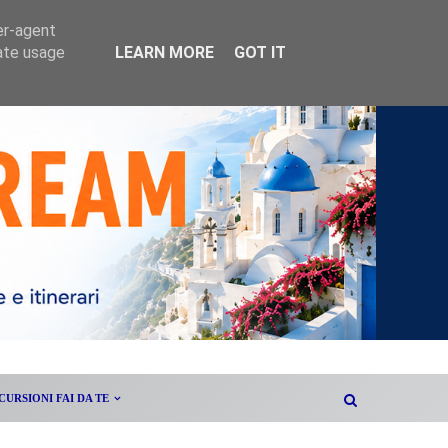
er-agent
rate usage
LEARN MORE
GOT IT
CURSIONI FAI DA TE