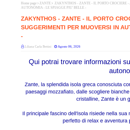
Home page
ZANTE
ZAKYNTHOS - ZANTE - IL PORTO CROCIERE -
AUTONOMIA - LE SPIAGGE PIU' BELLE -
ZAKYNTHOS - ZANTE - IL PORTO CROC
SUGGERIMENTI PER MUOVERSI IN AUT
-
Liliana Carla Bettini
Agosto 06, 2026
Qui potrai trovare informazioni s
auton
Zante, la splendida isola greca conosciuta co
paesaggi mozzafiato, dalle scogliere bianche 
cristalline, Zante è un 
Il principale fascino dell'isola risiede nella su
perfetto di relax e avventura 