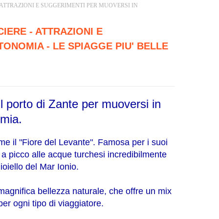
 ATTRAZIONI E SUGGERIMENTI PER MUOVERSI IN
IERE - ATTRAZIONI E
ONOMIA - LE SPIAGGE PIU' BELLE
ul porto di Zante per muoversi in
omia.
me il "Fiore del Levante". Famosa per i suoi
a picco alle acque turchesi incredibilmente
gioiello del Mar Ionio.
a magnifica bellezza naturale, che offre un mix
per ogni tipo di viaggiatore.