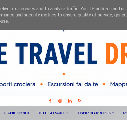
liver its services and to analyze traffic. Your IP address and us
rmance and security metrics to ensure quality of service, gene
buse.
RICERCA PORTI
TUTTI GLI SCALI
ITINERARI CROCIERE
ES