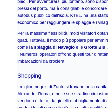
piedi. Per avventurarsi più lontano, sono dispon
pressi del porto, ma è consigliabile concordare la 
autobus pubblico dell'isola, KTEL, ha una stazio
economico per raggiungere le spiagge e i villag
Per la massima flessibilità, molti visitatori opta
quad. Tuttavia, il modo più popolare per ammirar
come
la spiaggia di Navagio
e le
Grotte Blu
,
. Numerosi operatori offrono questi tour dirett
imbarcazioni da crociera.
Shopping
I migliori negozi di Zante si trovano nella capital
Alexander Roma, e nelle sue stradine circostant
vendono di tutto, da gioielli e abbigliamento di
prodotti locali come olio d'oliva di alta qualità,