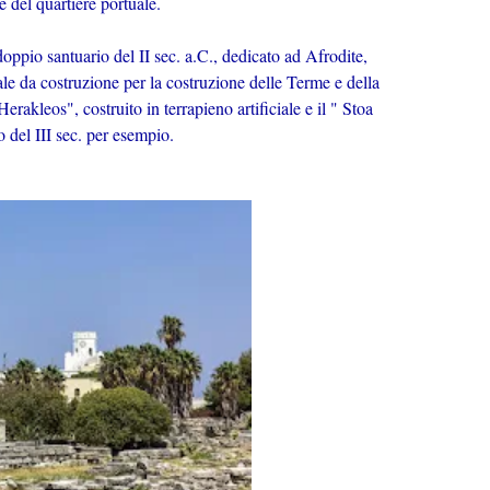
e del quartiere portuale.
doppio santuario del II sec. a.C., dedicato ad Afrodite,
le da costruzione per la costruzione delle Terme e della
erakleos", costruito in terrapieno artificiale e il " Stoa
io del III sec. per esempio.