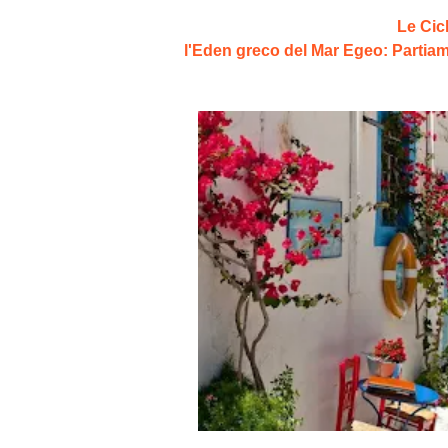
Le Cic
l'Eden greco del Mar Egeo: Partiam