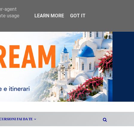
er-agent
rate usage
LEARN MORE
GOT IT
CURSIONI FAI DA TE