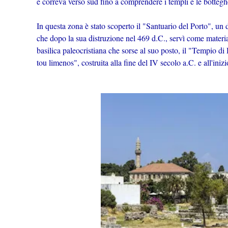
e correva verso sud fino a comprendere i templi e le bottegh
In questa zona è stato scoperto il "Santuario del Porto", un 
che dopo la sua distruzione nel 469 d.C., servì come materia
basilica paleocristiana che sorse al suo posto, il "Tempio di H
tou limenos", costruita alla fine del IV secolo a.C. e all'iniz