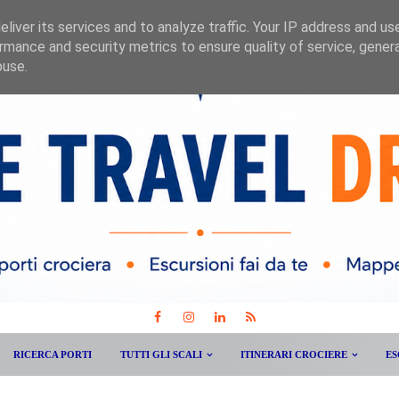
liver its services and to analyze traffic. Your IP address and us
rmance and security metrics to ensure quality of service, gene
buse.
RICERCA PORTI
TUTTI GLI SCALI
ITINERARI CROCIERE
ES