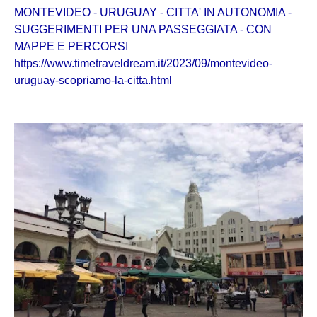
MONTEVIDEO - URUGUAY - CITTA' IN AUTONOMIA -
SUGGERIMENTI PER UNA PASSEGGIATA - CON
MAPPE E PERCORSI
https://www.timetraveldream.it/2023/09/montevideo-
uruguay-scopriamo-la-citta.html