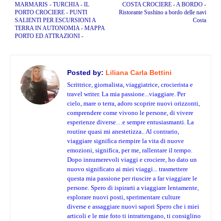
MARMARIS - TURCHIA - IL
COSTA CROCIERE - A BORDO -
PORTO CROCIERE - PUNTI
Ristorante Sushino a bordo delle navi
SALIENTI PER ESCURSIONI A
Costa
TERRA IN AUTONOMIA - MAPPA
PORTO ED ATTRAZIONI -
Posted by:
Liliana Carla Bettini
Scrittrice, giornalista, viaggiatrice, crocierista e
travel writer. La mia passione...viaggiare. Per
cielo, mare o terra, adoro scoprire nuovi orizzonti,
comprendere come vivono le persone, di vivere
esperienze diverse…e sempre entusiasmanti. La
routine quasi mi anestetizza.. Al contrario,
viaggiare significa riempire la vita di nuove
emozioni, significa, per me, rallentare il tempo.
Dopo innumerevoli viaggi e crociere, ho dato un
nuovo significato ai miei viaggi... trasmettere
questa mia passione per riuscire a far viaggiare le
persone. Spero di ispirarti a viaggiare lentamente,
esplorare nuovi posti, sperimentare culture
diverse e assaggiare nuovi sapori Spero che i miei
articoli e le mie foto ti intrattengano, ti consiglino