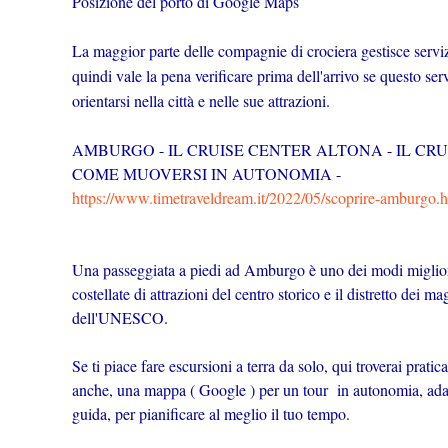
Posizione del porto di Google Maps
La maggior parte delle compagnie di crociera gestisce servizi d
quindi vale la pena verificare prima dell'arrivo se questo se
orientarsi nella città e nelle sue attrazioni.
AMBURGO - IL CRUISE CENTER ALTONA - IL CRU
COME MUOVERSI IN AUTONOMIA -
https://www.timetraveldream.it/2022/05/scoprire-amburgo.
Una passeggiata a piedi ad Amburgo è uno dei modi miglior
costellate di attrazioni del centro storico e il distretto dei
dell'UNESCO.
Se ti piace fare escursioni a terra da solo, qui troverai prati
anche, una mappa ( Google ) per un tour in autonomia, adattabi
guida, per pianificare al meglio il tuo tempo.