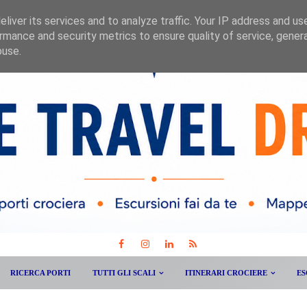
liver its services and to analyze traffic. Your IP address and us
rmance and security metrics to ensure quality of service, gene
buse.
RICERCA PORTI
TUTTI GLI SCALI
ITINERARI CROCIERE
ES