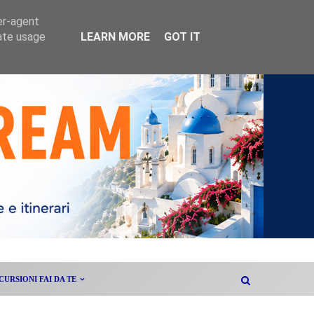
er-agent
rate usage
LEARN MORE
GOT IT
CURSIONI FAI DA TE