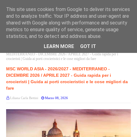
This site uses cookies from Google to deliver its services
and to analyze traffic. Your IP address and user-agent are
shared with Google along with performance and security
metrics to ensure quality of service, generate usage
statistics, and to detect and address abuse.
LEARN MORE
GOT IT
Home page
MSC WORLD ASIA
MSC WORLD ASIA - 2026/2027 -
MEDITERRANEO - DICEMBRE 2026 / APRILE 2027 - Guida rapida per i
crocieristi | Guida ai porti crocieristici e le cose migliori da fare
MSC WORLD ASIA - 2026/2027 - MEDITERRANEO -
DICEMBRE 2026 / APRILE 2027 - Guida rapida per i
crocieristi | Guida ai porti crocieristici e le cose migliori da
fare
Liliana Carla Bettini
Marzo 08, 2026